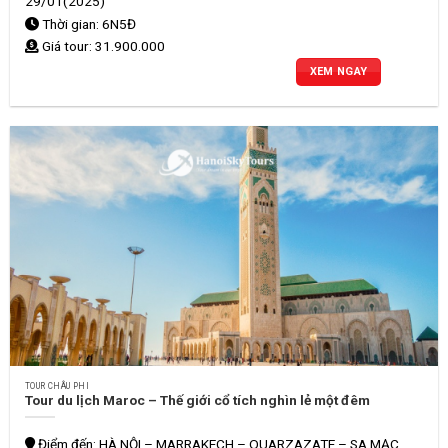
29/01(2025)
Thời gian: 6N5Đ
Giá tour: 31.900.000
XEM NGAY
TOUR CHÂU PHI
Tour du lịch Maroc – Thế giới cổ tích nghìn lẻ một đêm
Điểm đến: HÀ NỘI – MARRAKECH – OUARZAZATE – SA MẠC