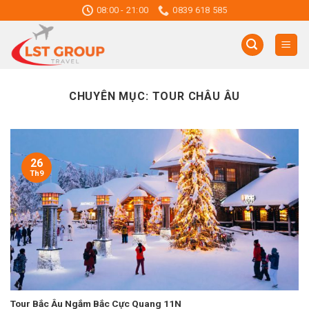
Skip
08:00 - 21:00
0839 618 585
to
content
CHUYÊN MỤC:
TOUR CHÂU ÂU
26
Th9
Tour Bắc Âu Ngắm Bắc Cực Quang 11N