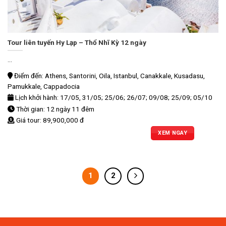
Tour liên tuyến Hy Lạp – Thổ Nhĩ Kỳ 12 ngày
...
Điểm đến: Athens, Santorini, Oila, Istanbul, Canakkale, Kusadasu,
Pamukkale, Cappadocia
Lịch khởi hành: 17/05, 31/05; 25/06; 26/07; 09/08; 25/09; 05/10
Thời gian: 12 ngày 11 đêm
Giá tour: 89,900,000 đ
XEM NGAY
1
2