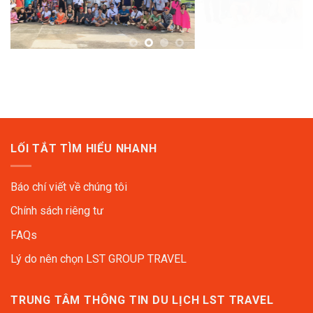
LỐI TẮT TÌM HIỂU NHANH
Báo chí viết về chúng tôi
Chính sách riêng tư
FAQs
Lý do nên chọn LST GROUP TRAVEL
TRUNG TÂM THÔNG TIN DU LỊCH LST TRAVEL