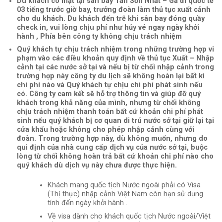
Du khách có mặt tại sân bay Tân Sơn Nhất – Ga đi quốc tế
03 tiếng trước giờ bay, trưởng đoàn làm thủ tục xuất cảnh
cho du khách. Du khách đến trễ khi sân bay đóng quầy
check in, vui lòng chịu phí như hủy vé ngay ngày khởi
hành , Phía bên công ty không chịu trách nhiệm
Quý khách tự chịu trách nhiệm trong những trường hợp vi
phạm vào các điều khoản quy định về thủ tục Xuất – Nhập
cảnh tại các nước sở tại và nếu bị từ chối nhập cảnh trong
trường hợp này công ty du lịch sẽ không hoàn lại bất kì
chi phí nào và Quý khách tự chịu chi phí phát sinh nếu
có. Công ty cam kết sẽ hỗ trợ thông tin và giúp đỡ quý
khách trong khả năng của mình, nhưng từ chối không
chịu trách nhiệm thanh toán bất cứ khoản chi phí phát
sinh nếu quý khách bị cơ quan di trú nước sở tại giữ lại tại
cửa khẩu hoặc không cho phép nhập cảnh cùng với
đoàn. Trong trường hợp này, dù không muốn, nhưng do
qui định của nhà cung cấp dịch vụ của nước sở tại, buộc
lòng từ chối không hoàn trả bất cứ khoản chi phí nào cho
quý khách dù dịch vụ này chưa được thực hiện.
Khách mang quốc tịch Nước ngoài phải có Visa
(Thị thực) nhập cảnh Việt Nam còn hạn sử dụng
tính đến ngày khởi hành .
Về visa dành cho khách quốc tịch Nước ngoài/Việt