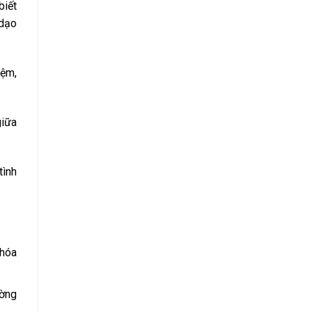
biết
 dạo
iệm,
giữa
tình
 hóa
ờng