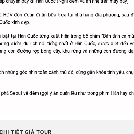
ỊCH TRÌNH CHI TIẾT
ÀY 4
 đón Quý khách tại
Lầu 2
–
Ga đi quốc tế
–
Sân bay Tân Sơ
đáp chuyến bay đi Hàn Quốc
(Nghỉ đêm và ăn nhẹ trên máy bay).
và HDV đón đoàn đi ăn bữa trưa tại nhà hàng địa phương, sau 
Quốc xinh đẹp.
 bật tại Hàn Quốc từng xuất hiện trong bộ phim “Bản tình ca m
ững điểm du lịch nổi tiếng nhất ở Hàn Quốc, được biết đến v
những con đường rợp bóng cây, khu rừng và những con đường dạ