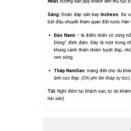
L
NGÀY 1
NGÀY 2
NGÀY 3
NG
Tối (Đêm hôm trước):
Hướng dẫn viên
Nhất
, hướng dẫn quý khách làm thủ tục 
Sáng:
Đoàn đáp sân bay
Incheon
. Xe 
bắt đầu chuyến tham quan đất nước Hàn 
Đảo Nami
– là điểm nhấn vô cùng nổi
Đông” đình đám. Đây là một trong nh
khung cảnh thiên nhiên tuyệt đẹp, 
ven sông.