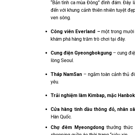
“Bản tình ca mùa Đông” đình đám. Đây là
đến với khung cảnh thiên nhiên tuyệt đ
ven sông.
Công viên Everland
–
một trong mười c
khám phá hàng trăm trò chơi tại đây.
Cung điện Gyeongbokgung
– cung điện
lòng Seoul.
Tháp NamSan
– ngắm toàn cảnh thủ đô
yêu.
Trải nghiệm làm Kimbap, mặc Hanbok
Cửa hàng tinh dầu thông đỏ, nhân 
Hàn Quốc.
Chợ đêm Myeongdong
thưởng thức
shopping quần áo thời trang “siêu xịn.