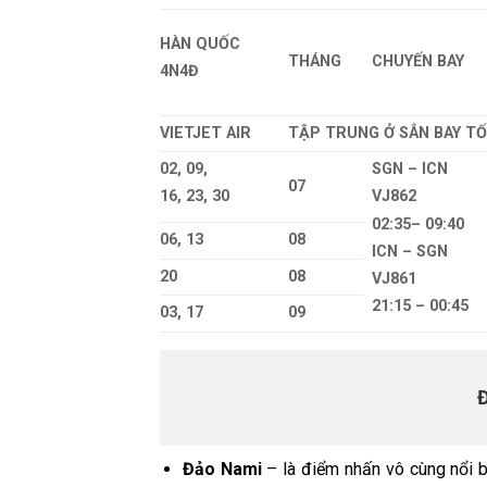
HÀN QUỐC
THÁNG
CHUYẾN BAY
4N4Đ
VIETJET
AIR
TẬP TRUNG Ở SÂN BAY TỐ
02, 09,
SGN – ICN
07
16, 23, 30
VJ862
02:35– 09:40
06, 13
08
ICN – SGN
20
08
VJ861
21:15 – 00:45
03, 17
09
Đảo Nami
– là điểm nhấn vô cùng nổi b