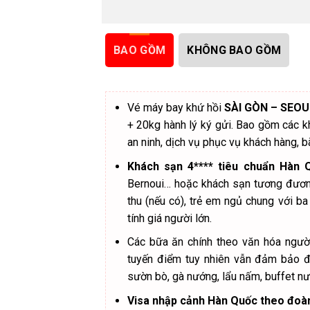
Tháp NamSan:
mang đến cho du khách
ảnh cực đẹp.
(Chi phí lên tháp tự túc).
Tối:
Nghỉ đêm tại khách sạn, tự do khám
hải sản).
BAO GỒM
KHÔNG BAO GỒM
Vé máy bay khứ hồi
SÀI GÒN – SEOU
+ 20kg hành lý ký gửi. Bao gồm các 