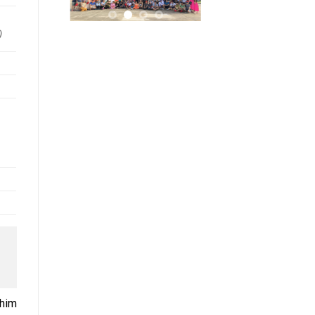
)
phim