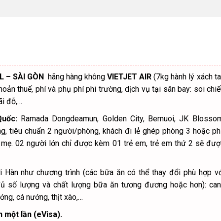
 những góc nhìn toàn cảnh thủ đô, cùng gắn khóa tình yêu, ch
 phá Seoul về đêm (gợi ý ăn quán lều như trong phim Hàn hay c
CHI TIẾT GIÁ TOUR
L – SÀI GÒN
hãng hàng không
VIETJET AIR
(7kg hành lý xách t
khoản thuế, phí và phụ phí phi trường, dịch vụ tại sân bay: soi chi