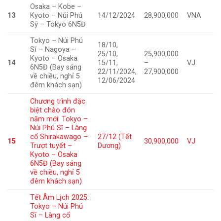
Osaka – Kobe –
13
Kyoto – Núi Phú
14/12/2024
28,900,000
VNA
Sỹ – Tokyo 6N5Đ
Tokyo – Núi Phú
18/10,
Sĩ – Nagoya –
25/10,
25,900,000
Kyoto – Osaka
14
15/11,
–
VJ
6N5Đ (Bay sáng
22/11/2024,
27,900,000
về chiều, nghỉ 5
12/06/2024
đêm khách sạn)
Chương trình đặc
biệt chào đón
năm mới: Tokyo –
Núi Phú Sĩ – Làng
cổ Shirakawago –
27/12 (Tết
15
30,900,000
VJ
Trượt tuyết –
Dương)
Kyoto – Osaka
6N5Đ (Bay sáng
về chiều, nghỉ 5
đêm khách sạn)
Tết Âm Lịch 2025:
Tokyo – Núi Phú
Sĩ – Làng cổ