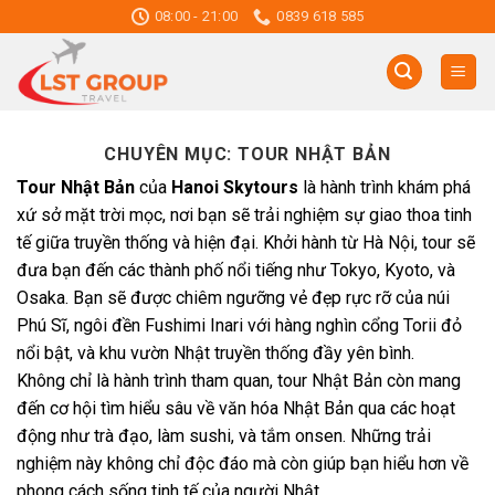
Skip
08:00 - 21:00
0839 618 585
to
content
CHUYÊN MỤC:
TOUR NHẬT BẢN
Tour Nhật Bản
của
Hanoi Skytours
là hành trình khám phá
xứ sở mặt trời mọc, nơi bạn sẽ trải nghiệm sự giao thoa tinh
tế giữa truyền thống và hiện đại. Khởi hành từ Hà Nội, tour sẽ
đưa bạn đến các thành phố nổi tiếng như Tokyo, Kyoto, và
Osaka. Bạn sẽ được chiêm ngưỡng vẻ đẹp rực rỡ của núi
Phú Sĩ, ngôi đền Fushimi Inari với hàng nghìn cổng Torii đỏ
nổi bật, và khu vườn Nhật truyền thống đầy yên bình.
Không chỉ là hành trình tham quan, tour Nhật Bản còn mang
đến cơ hội tìm hiểu sâu về văn hóa Nhật Bản qua các hoạt
động như trà đạo, làm sushi, và tắm onsen. Những trải
nghiệm này không chỉ độc đáo mà còn giúp bạn hiểu hơn về
phong cách sống tinh tế của người Nhật.