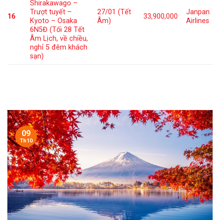
Shirakawago –
Trượt tuyết –
27/01 (Tết
Janpan
16
33,900,000
Kyoto – Osaka
Âm)
Airlines
6N5Đ (Tối 28 Tết
Âm Lịch, về chiều,
nghỉ 5 đêm khách
sạn)
09
Th10