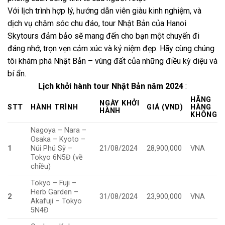
Với lịch trình hợp lý, hướng dẫn viên giàu kinh nghiệm, và
dịch vụ chăm sóc chu đáo, tour Nhật Bản của Hanoi
Skytours đảm bảo sẽ mang đến cho bạn một chuyến đi
đáng nhớ, trọn vẹn cảm xúc và kỷ niệm đẹp. Hãy cùng chúng
tôi khám phá Nhật Bản – vùng đất của những điều kỳ diệu và
bí ẩn.
Lịch khởi hành tour Nhật Bản năm 2024
:
HÃNG
NGÀY KHỞI
STT
HÀNH TRÌNH
GIÁ (VND)
HÀNG
HÀNH
KHÔNG
Nagoya – Nara –
Osaka – Kyoto –
1
Núi Phú Sỹ –
21/08/2024
28,900,000
VNA
Tokyo 6N5Đ (về
chiều)
Tokyo – Fuji –
Herb Garden –
2
31/08/2024
23,900,000
VNA
Akafuji – Tokyo
5N4Đ