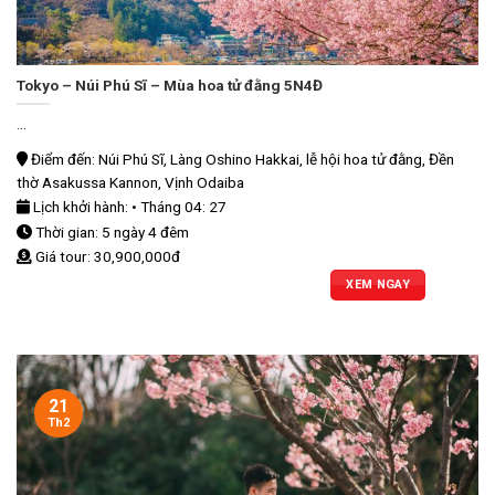
Tokyo – Núi Phú Sĩ – Mùa hoa tử đằng 5N4Đ
...
Điểm đến: Núi Phú Sĩ, Làng Oshino Hakkai, lễ hội hoa tử đằng, Đền
thờ Asakussa Kannon, Vịnh Odaiba
Lịch khởi hành: • Tháng 04: 27
Thời gian: 5 ngày 4 đêm
Giá tour: 30,900,000đ
XEM NGAY
21
Th2