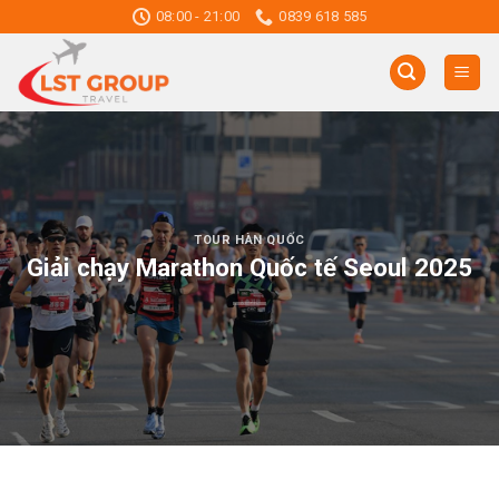
Skip
08:00 - 21:00
0839 618 585
to
content
TOUR HÀN QUỐC
Giải chạy Marathon Quốc tế Seoul 2025