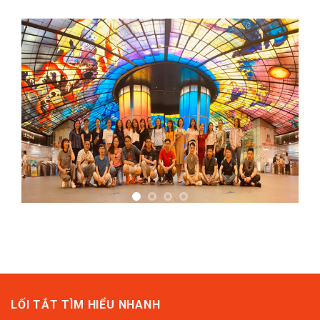
LỐI TẮT TÌM HIỂU NHANH