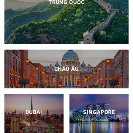
TRUNG QUỐC
CHÂU ÂU
DUBAI
SINGAPORE