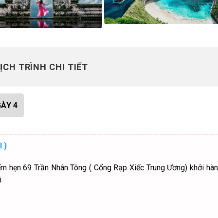
ỊCH TRÌNH CHI TIẾT
ÀY 4
 )
 điểm hẹn 69 Trần Nhân Tông ( Cổng Rạp Xiếc Trung Ương) khởi hà
i