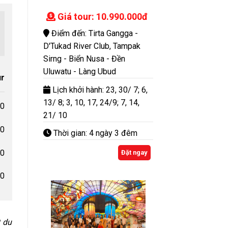
Giá tour: 10.990.000đ
Điểm đến: Tirta Gangga -
D'Tukad River Club, Tampak
Sirng - Biển Nusa - Đền
Uluwatu - Làng Ubud
ur
Lịch khởi hành: 23, 30/ 7; 6,
13/ 8; 3, 10, 17, 24/9; 7, 14,
00
21/ 10
00
Thời gian: 4 ngày 3 đêm
00
Đặt ngay
00
t du