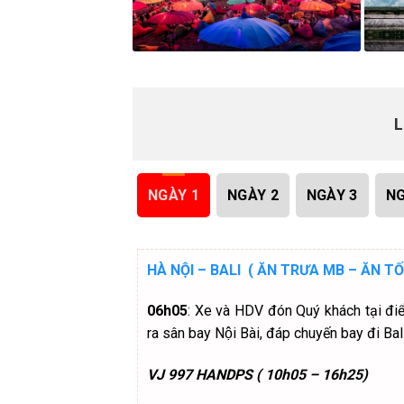
L
NGÀY 1
NGÀY 2
NGÀY 3
NG
HÀ NỘI – BALI ( ĂN TRƯA MB – ĂN TỐI
06h05
: Xe và HDV đón Quý khách tại
ra sân bay Nội Bài, đáp chuyến bay đi Bal
VJ 997 HANDPS ( 10h05 – 16h25)