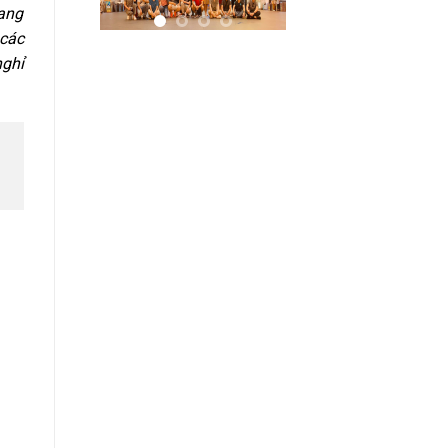
mang
 các
nghỉ