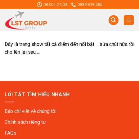
Skip
08:00 - 21:00
0839 618 585
to
content
Đây là trang show tất cả điểm đến nổi bật…. sửa chút nữa rồi
cho lên lại sau….
LỐI TẮT TÌM HIỂU NHANH
Báo chí viết về chúng tôi
Chính sách riêng tư
FAQs