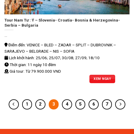
Tour Nam Tư : Ý – Slovenia- Croatia- Bosnia & Herzegovina-
Serbia – Bulgaria
...
Điểm đến: VENICE – BLED – ZADAR – SPLIT – DUBROVNIK –
SARAJEVO – BELGRADE – NIS – SOFIA
Lịch khởi hành: 25/06; 25/07; 30/08; 27/09; 18/10
Thời gian: 11 ngày 10 đêm
Giá tour: Từ 79.900.000 VND
XEM NGAY
1
2
3
4
5
6
7