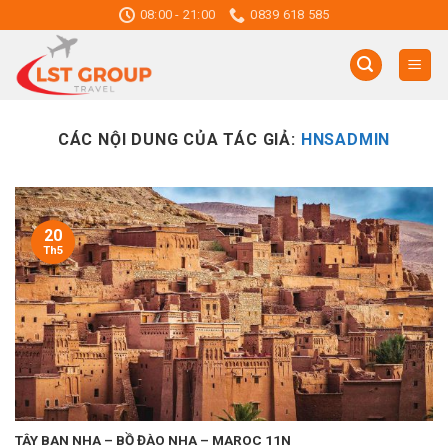
Skip
08:00 - 21:00
0839 618 585
to
content
CÁC NỘI DUNG CỦA TÁC GIẢ:
HNSADMIN
20
Th5
TÂY BAN NHA – BỒ ĐÀO NHA – MAROC 11N