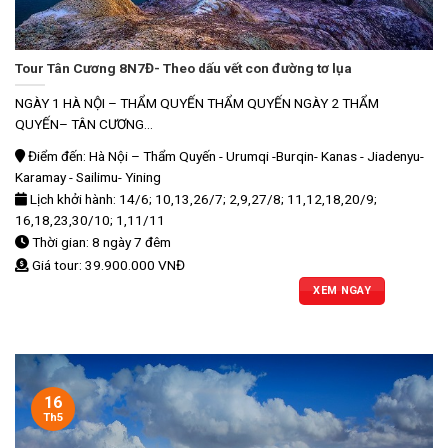
Tour Tân Cương 8N7Đ- Theo dấu vết con đường tơ lụa
NGÀY 1 HÀ NỘI – THẨM QUYẾN THẨM QUYẾN NGÀY 2 THẨM
QUYẾN– TÂN CƯƠNG...
Điểm đến: Hà Nội – Thẩm Quyến - Urumqi -Burqin- Kanas - Jiadenyu-
Karamay - Sailimu- Yining
Lịch khởi hành: 14/6; 10,13,26/7; 2,9,27/8; 11,12,18,20/9;
16,18,23,30/10; 1,11/11
Thời gian: 8 ngày 7 đêm
Giá tour: 39.900.000 VNĐ
XEM NGAY
16
Th5